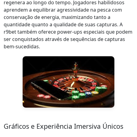
regenera ao longo do tempo. Jogadores habilidosos
aprendem a equilibrar agressividade na pesca com
conservação de energia, maximizando tanto a
quantidade quanto a qualidade de suas capturas. A
r9bet também oferece power-ups especiais que podem
ser conquistados através de sequências de capturas
bem-sucedidas.
Gráficos e Experiência Imersiva Únicos