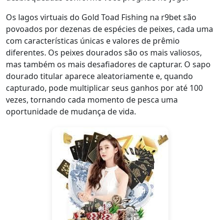
Os lagos virtuais do Gold Toad Fishing na r9bet são
povoados por dezenas de espécies de peixes, cada uma
com características únicas e valores de prêmio
diferentes. Os peixes dourados são os mais valiosos,
mas também os mais desafiadores de capturar. O sapo
dourado titular aparece aleatoriamente e, quando
capturado, pode multiplicar seus ganhos por até 100
vezes, tornando cada momento de pesca uma
oportunidade de mudança de vida.