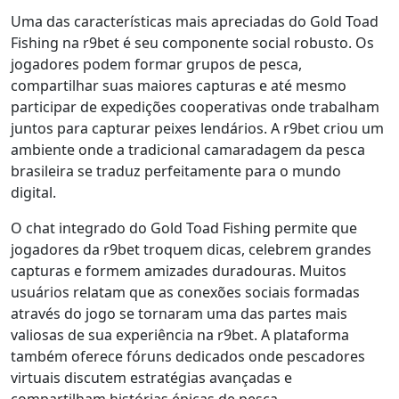
Uma das características mais apreciadas do Gold Toad
Fishing na r9bet é seu componente social robusto. Os
jogadores podem formar grupos de pesca,
compartilhar suas maiores capturas e até mesmo
participar de expedições cooperativas onde trabalham
juntos para capturar peixes lendários. A r9bet criou um
ambiente onde a tradicional camaradagem da pesca
brasileira se traduz perfeitamente para o mundo
digital.
O chat integrado do Gold Toad Fishing permite que
jogadores da r9bet troquem dicas, celebrem grandes
capturas e formem amizades duradouras. Muitos
usuários relatam que as conexões sociais formadas
através do jogo se tornaram uma das partes mais
valiosas de sua experiência na r9bet. A plataforma
também oferece fóruns dedicados onde pescadores
virtuais discutem estratégias avançadas e