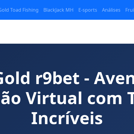
Gold Toad Fishing
BlackJack MH
E-sports
Análises
Fru
old r9bet - Ave
ão Virtual com 
Incríveis