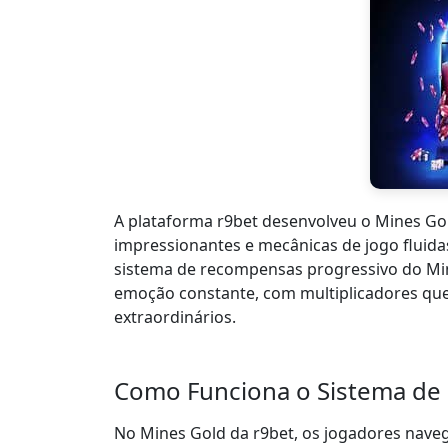
A plataforma r9bet desenvolveu o Mines Gol
impressionantes e mecânicas de jogo fluid
sistema de recompensas progressivo do Min
emoção constante, com multiplicadores q
extraordinários.
Como Funciona o Sistema de
No Mines Gold da r9bet, os jogadores nave