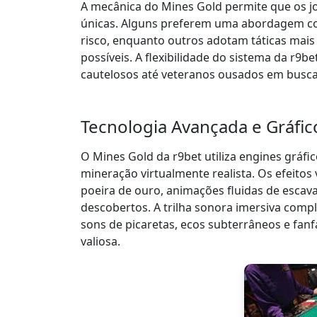
A mecânica do Mines Gold permite que os j
únicas. Alguns preferem uma abordagem c
risco, enquanto outros adotam táticas mais
possíveis. A flexibilidade do sistema da r9b
cautelosos até veteranos ousados em busc
Tecnologia Avançada e Gráfi
O Mines Gold da r9bet utiliza engines gráf
mineração virtualmente realista. Os efeitos
poeira de ouro, animações fluidas de esca
descobertos. A trilha sonora imersiva comp
sons de picaretas, ecos subterrâneos e fan
valiosa.