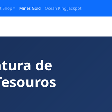
it Shop™
Mines Gold
Ocean King Jackpot
ntura de
Tesouros